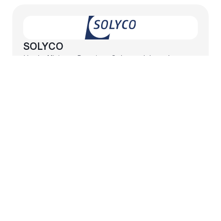
SOLYCO
Hocheffiziente Premium-Solarmodule und
preisgekrönte PV-Technologie aus deutscher
Entwicklung.
Mehr erfahren
Mehr erfahren
Buderus
Nachhaltige Heiz- und Kühlsysteme - perfekt
kombinierbar mit PV-Technologie.
Mehr erfahren
Mehr erfahren