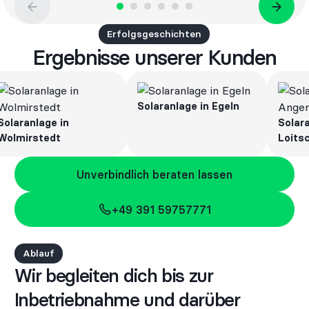
Erfolgsgeschichten
Ergebnisse unserer Kunden
Solaranlage in Egeln
ranlage in
Solaranla
irstedt
Loitsche
Unverbindlich beraten lassen
Unverbindlich beraten lassen
+49 391 59757771
+49 391 59757771
Ablauf
Wir begleiten dich bis zur
Inbetriebnahme und darüber