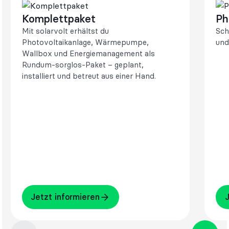
Komplettpaket
Ph
Mit solarvolt erhältst du
Sch
Photovoltaikanlage, Wärmepumpe,
und
Wallbox und Energiemanagement als
Rundum-sorglos-Paket – geplant,
installiert und betreut aus einer Hand.
Jetzt informieren
Jet
Jetzt informieren
J