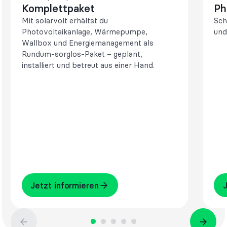
Komplettpaket
Ph
Mit solarvolt erhältst du
Sch
Photovoltaikanlage, Wärmepumpe,
und
Wallbox und Energiemanagement als
Rundum-sorglos-Paket – geplant,
installiert und betreut aus einer Hand.
Jetzt informieren
Jet
Jetzt informieren
J